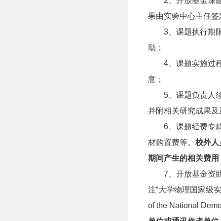
2
、开放基金课
果由实验中心主任签
3
、
课题执行期
助
；
4
、
课题实施过
意；
5
、
课题负责人
并附相关研究成果及
6
、
课题经费专
材购置费等。
校外人
期间产生的相关费用
7
、
开放基金资
注
“大学物理国家级实验教
of the National Dem