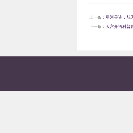
上一条：
星河寻迹，航
下一条：
天宫开悟科普剧