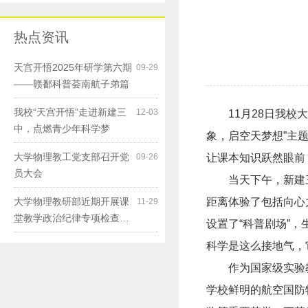
热点资讯
天宫开悟2025年研学第六期
09-29
——赣鄱科普荟南航子弟篇
我校“天宫开悟”走进新建三
12-03
11月28日我
中，点燃青少年科学梦
象，启空天梦想”主
大学物理教工党支部召开党
09-26
让课本知识跃然眼前
员大会
当天下午，新建
大学物理教研部近期开展课
距离体验了包括向心
11-29
堂教学政治纪律专项检查…
设置了“科普剧场”
科学是这么接地气，
作为国家级实验
学校鲜明的航空国防