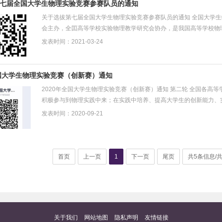
七届全国大学生物理实验竞赛参赛队员的通知
关于选拔第七届全国大学生物理实验竞赛参赛队员的通知 全国大学
会主办，全囯高等学校实验物理教学研究会协办，是我国高等学校物
国竞赛排行榜，校内属于国家级B类竞赛。 该竞赛涉及...
发表时间：2021-03-24
全国大学生物理实验竞赛（创新赛）通知
2020年全国大学生物理实验竞赛（创新赛）通知 第二轮 全国各高
积极参与到物理实践中来；在实践中培养、提高大学生的创新能力、
发展，提高物理实验教学的质量与水平，为培养高素质...
发表时间：2020-09-21
首页
上一页
1
下一页
尾页
共5条信息/
关于我们
网站地图
隐私声明
友情链接