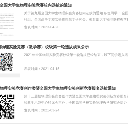
全国大学生物理实验竞赛校内选拔的通知
关于第九届全国大学生物理实验竞赛校内选拔的通知 各位同学： 全
科组、全国高等学校实验物理教学研究会、教育部大学物理课程教学
委员会主办、全国各著名高校竞标承办的国家级大学...
发表时间：2023-04-20
全国物理实验竞赛（教学赛）校级第一轮选拔成果公示
2021年全国物理实验竞赛校级第一轮选拔已经结束，以下同学进入
发表时间：2021-04-15
物理实验竞赛创作类暨全国大学生物理实验创新竞赛报名选拔通知
第十三届校物理实验竞赛创作类暨全国大学生物理实验创新竞赛报名
验教学示范中心联席会主办，全囯高等学校实验物理教学研究会协办
一次。目前已进入全国竞赛排行榜，我校认定为国家级...
发表时间：2021-03-24