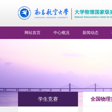
网站首页
中心概况
新闻动态
学生竞赛
全国物理