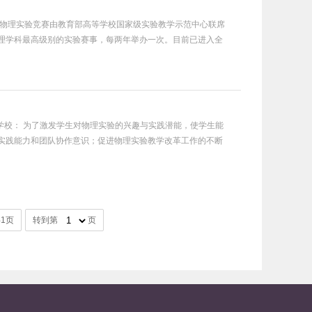
生物理实验竞赛由教育部高等学校国家级实验教学示范中心联席
理学科最高级别的实验赛事，每两年举办一次。目前已进入全
等学校： 为了激发学生对物理实验的兴趣与实践潜能，使学生能
实践能力和团队协作意识；促进物理实验教学改革工作的不断
共1页
转到第
页