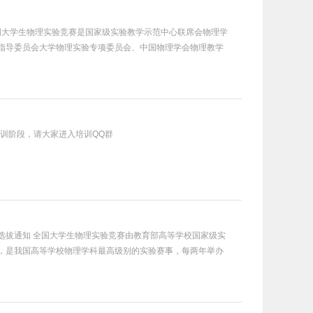
国大学生物理实验竞赛是国家级实验教学示范中心联席会物理学
指导委员会大学物理实验专项委员会、中国物理学会物理教学
培训阶段，请大家进入培训QQ群
选拔通知 全国大学生物理实验竞赛由教育部高等学校国家级实
，是我国高等学校物理学科最高级别的实验赛事，每两年举办