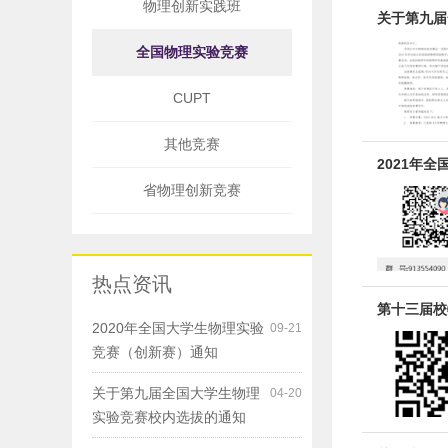
物理创新实践班
关于第九届
全国物理实验竞赛
CUPT
其他竞赛
2021年
省物理创新竞赛
热点资讯
第十三届校
2020年全国大学生物理实验
09-21
竞赛（创新赛）通知
关于第九届全国大学生物理
04-20
实验竞赛校内选拔的通知