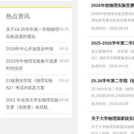
2026年校物理实验竞
2026年校物理实验竞赛
热点资讯
理创新竞赛知识类初赛考场
发表时间：2026-06-04
关于24-25学年第一学期物理
09-25
实验选课的通知
2025-2026学年第
2018年中心开放基金申报
04-11
各位重修同学： 本学期《
A2》课程本学期重修需从
2023学年物理实验集中选课
09-03
发表时间：2026-04-02
时间安排
21级测光学院《物理实验
03-14
25-26学年第二学期
A2》考试内容及方案
25-26学年第二学期《物理实验A2
班,240853H班,24
2021 年全国大学生物理实验
04-09
4个。必须...
发表时间：2026-03-09
竞赛（创新赛）南昌航…
关于大学物理国家级实
关于大学物理国家级实验教
经个人申报、单位推荐、专家