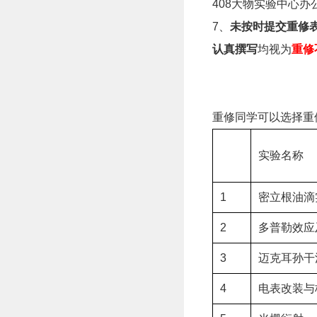
408大物实验中心办
7、
未按时提交重修
认真撰写
均视为
重修
重修同学可以选择重
实验名称
1
密立根油滴
2
多普勒效应
3
迈克耳孙干
4
电表改装与