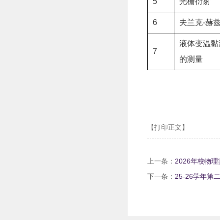
5
光栅衍射
6
夫兰克-赫
液体变温黏
7
的测量
【打印正文】
上一条：
2026年校物
下一条：
25-26学年